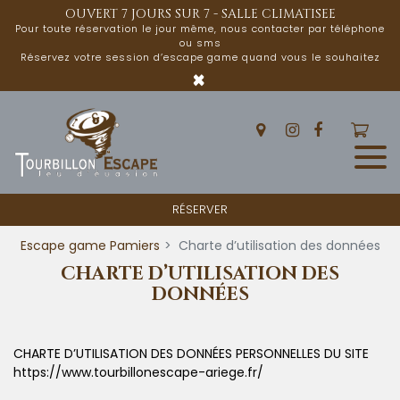
Panneau de gestion des cookies
OUVERT 7 JOURS SUR 7 - SALLE CLIMATISEE
Pour toute réservation le jour même, nous contacter par téléphone
ou sms
Réservez votre session d’escape game quand vous le souhaitez
×
RÉSERVER
Escape game Pamiers
Charte d’utilisation des données
CHARTE D’UTILISATION DES
DONNÉES
CHARTE D’UTILISATION DES DONNÉES PERSONNELLES DU SITE
https://www.tourbillonescape-ariege.fr/