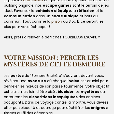
building originale, nos
escape games
sont le terrain de jeu
idéal. Favorisez la
cohésion d'équipe
, la
réflexion
et la
communication
dans un
cadre ludique
et hors du
commun. Tout comme la
prison
du Bloc E, ce seront les
clés pour vous échapper !
Alors, prêts à relever le défi chez TOURBILLON ESCAPE ?
VOTRE MISSION : PERCER LES
MYSTÈRES DE CETTE DEMEURE
Les
portes
de "Sombre Enchère" s'ouvrent devant vous,
révélant une
aventure
où chaque
indice
est crucial pour
démêler les nœuds de son passé tourmenté. Votre objectif
est clair, mais loin d'être aisé :
élucider
les
mystères
qui
entourent les
disparitions inexpliquées
des anciens
occupants. Dans ce voyage contre la montre, vous devrez
allier perspicacité et courage pour déchiffrer les
énigmes
tissées au fil des décennies.