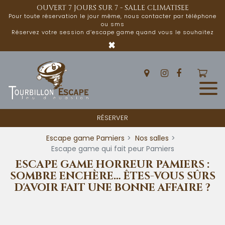
Panneau de gestion des cookies
OUVERT 7 JOURS SUR 7 - SALLE CLIMATISEE
Pour toute réservation le jour même, nous contacter par téléphone
ou sms
Réservez votre session d’escape game quand vous le souhaitez
×
RÉSERVER
Escape game Pamiers
Nos salles
Escape game qui fait peur Pamiers
ESCAPE GAME HORREUR PAMIERS :
SOMBRE ENCHÈRE… ÊTES-VOUS SÛRS
D'AVOIR FAIT UNE BONNE AFFAIRE ?