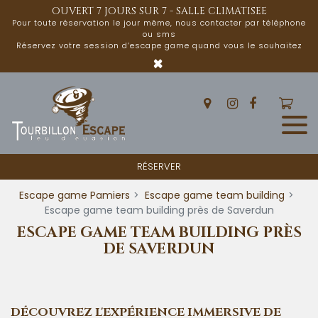
Panneau de gestion des cookies
OUVERT 7 JOURS SUR 7 - SALLE CLIMATISEE
Pour toute réservation le jour même, nous contacter par téléphone
ou sms
Réservez votre session d’escape game quand vous le souhaitez
×
RÉSERVER
Escape game Pamiers
Escape game team building
Escape game team building près de Saverdun
ESCAPE GAME TEAM BUILDING PRÈS
DE SAVERDUN
DÉCOUVREZ L'EXPÉRIENCE IMMERSIVE DE