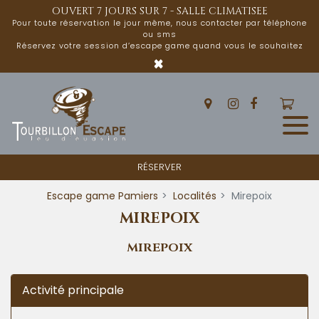
Panneau de gestion des cookies
OUVERT 7 JOURS SUR 7 - SALLE CLIMATISEE
Pour toute réservation le jour même, nous contacter par téléphone
ou sms
Réservez votre session d’escape game quand vous le souhaitez
×
RÉSERVER
Escape game Pamiers
Localités
Mirepoix
MIREPOIX
MIREPOIX
Activité principale