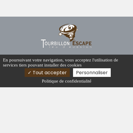
67 BD DE LA LIBERATION, 09100 PAMIERS
En poursuivant votre navigation, vous acceptez l'utilisation de
services tiers pouvant installer des cookies
06 98 34 38 60
Tout accepter
Personnaliser
Dimanche : 10h30 - 20h30
Politique de confidentialité
Activités
Escape game près de Foix
Escape game en Ariège
Escape game horreur près de Saverdun
Escape game team building en Ariège
Mentions légales