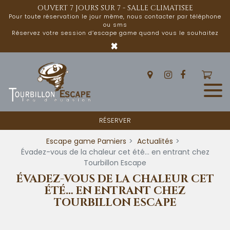
Panneau de gestion des cookies
OUVERT 7 JOURS SUR 7 - SALLE CLIMATISEE
Pour toute réservation le jour même, nous contacter par téléphone
ou sms
Réservez votre session d’escape game quand vous le souhaitez
×
RÉSERVER
Escape game Pamiers
Actualités
Évadez-vous de la chaleur cet été… en entrant chez
Tourbillon Escape
ÉVADEZ-VOUS DE LA CHALEUR CET
ÉTÉ… EN ENTRANT CHEZ
TOURBILLON ESCAPE